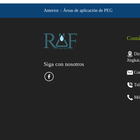
Anterior：
Áreas de aplicación de PEG
Contá
Dir
Jingkai
Siga con nosotros
Cor
Tel
Mó