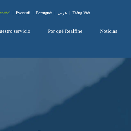
spañol
Pусский
Português
عربي
Tiếng Việt
uestro servicio
Por qué Realfine
Noticias