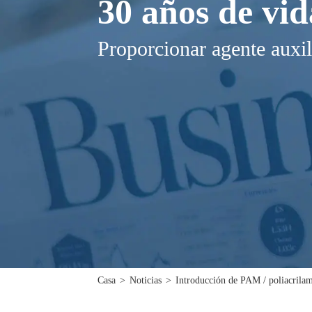
30 años de vid
Proporcionar agente auxil
Casa
>
Noticias
>
Introducción de PAM / poliacrila