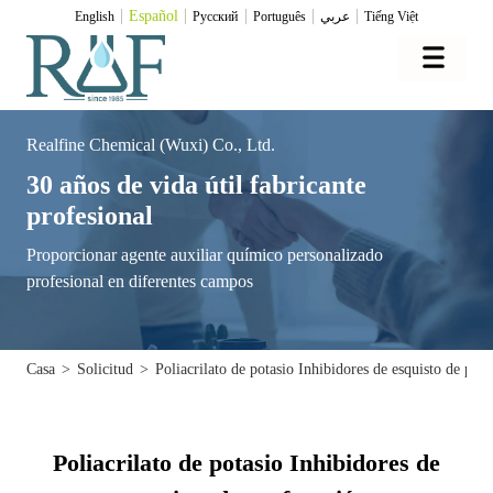
Español
English
Pусский
Português
عربي
Tiếng Việt
Realfine Chemical (Wuxi) Co., Ltd.
30 años de vida útil fabricante
profesional
Proporcionar agente auxiliar químico personalizado
profesional en diferentes campos
Casa
>
Solicitud
>
Poliacrilato de potasio Inhibidores de esquisto de per
Poliacrilato de potasio Inhibidores de