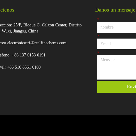
ctenos
Danos un mensaje
*
ección: 25/F, Bloque C, Calxon Center, Distrito
, Wuxi, Jiangsu, China
*
reo electrónico:rf@realfinechems.com
*
éfono: +86 137 0153 0191
vil: +86 510 8561 6100
Envi