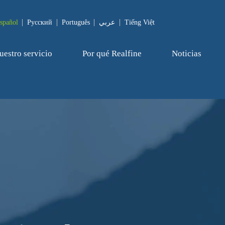
spañol
Pусский
Português
عربي
Tiếng Việt
uestro servicio
Por qué Realfine
Noticias