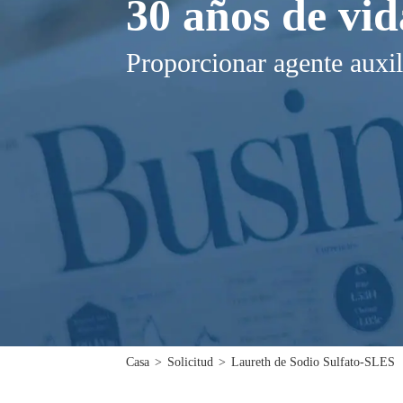
30 años de vid
Proporcionar agente auxil
Casa
>
Solicitud
>
Laureth de Sodio Sulfato-SLES