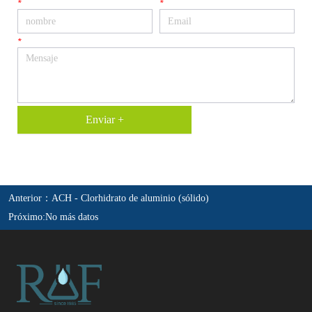
*
*
*
Enviar +
Anterior：
ACH - Clorhidrato de aluminio (sólido)
Próximo:
No más datos