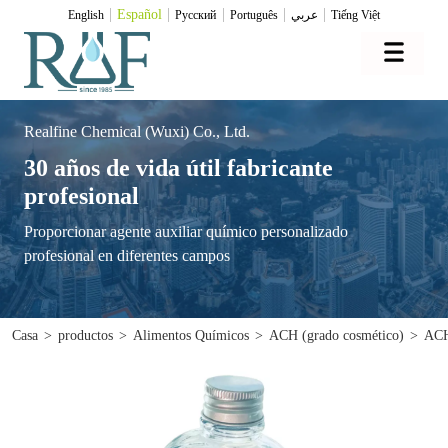
Español
English
Pусский
Português
عربي
Tiếng Việt
Realfine Chemical (Wuxi) Co., Ltd.
30 años de vida útil fabricante
profesional
Proporcionar agente auxiliar químico personalizado
profesional en diferentes campos
Casa
>
productos
>
Alimentos Químicos
>
ACH (grado cosmético)
>
ACH