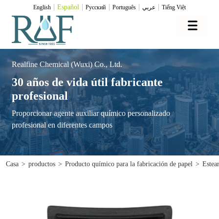
Español
English
Pусский
Português
عربي
Tiếng Việt
Realfine Chemical (Wuxi) Co., Ltd.
30 años de vida útil fabricante
profesional
Proporcionar agente auxiliar químico personalizado
profesional en diferentes campos
Casa
>
productos
>
Producto químico para la fabricación de papel
>
Estear