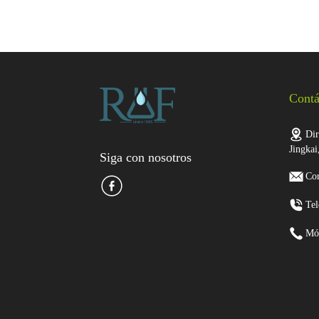
Contá
Dir
Jingkai
Siga con nosotros
Cor
Tel
Mó