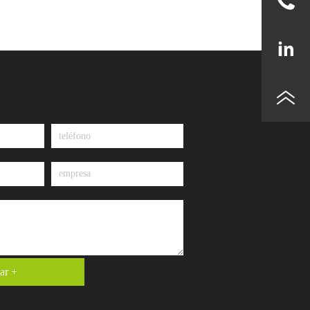
para productos farmacéuticos y
cosméticos (como antitr...
ar +