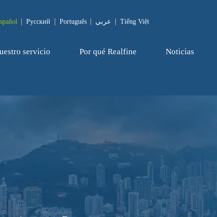
spañol
Pусский
Português
عربي
Tiếng Việt
uestro servicio
Por qué Realfine
Noticias