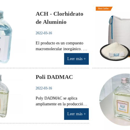
ACH - Clorhidrato
de Aluminio
2022-03-16
El producto es un compuesto
macromolecular inorgánico. Es
un polvo blanco o líquido
Leer más +
incoloro. Campo de aplicación
Se disuelve fácilmente en agua
con corrosión. Se usa
Poli DADMAC
ampliamente como ingrediente
para productos farmacéuticos y
2022-03-16
cosméticos (como antitr...
Poly DADMAC se aplica
ampliamente en la producción
de varios tipos de empresas
Leer más +
industriales y tratamiento de
aguas residuales. PDADMAC se
puede utilizar en la fabricación