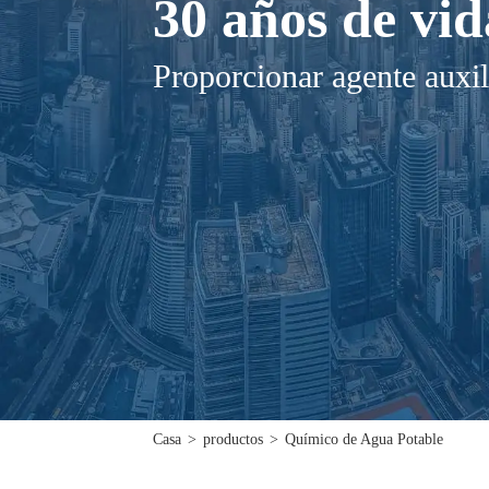
30 años de vid
Proporcionar agente auxil
Casa
>
productos
>
Químico de Agua Potable