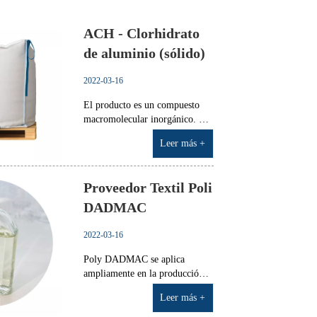
ACH - Clorhidrato
de aluminio (sólido)
2022-03-16
El producto es un compuesto
macromolecular inorgánico. Es
un polvo blanco o líquido
Leer más +
incoloro. Campo de aplicación
Se disuelve fácilmente en agua
con corrosión. Se usa
Proveedor Textil Poli
ampliamente como ingrediente
para productos farmacéuticos y
DADMAC
cosméticos (como antitr...
2022-03-16
Poly DADMAC se aplica
ampliamente en la producción
de varios tipos de empresas
Leer más +
industriales y tratamiento de
aguas residuales.