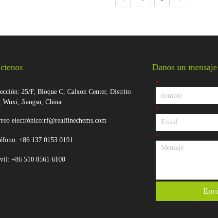
claro Densidad (g/cm3): 1.1...
ctenos
Danos un mensaje
*
ección: 25/F, Bloque C, Calxon Center, Distrito
, Wuxi, Jiangsu, China
*
reo electrónico:rf@realfinechems.com
*
éfono: +86 137 0153 0191
vil: +86 510 8561 6100
Envi