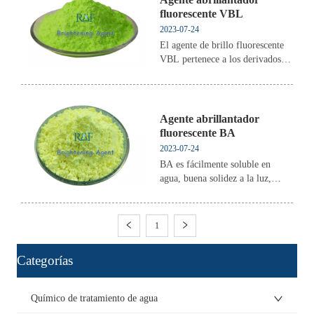
fluorescente VBL
2023-07-24
El agente de brillo fluorescente
VBL pertenece a los derivados de
estilbeno triazina, su tono
fluorescente es cian ligeramente
púrpura, pertenece al aniónico.
Se utiliza principalmente para
Agente abrillantador
blanquear y dar brillo a las telas
fluorescente BA
de algodón blanqueadas,
2023-07-24
desplumar la impresión blanca,
BA es fácilmente soluble en
blanquear el papel y blanquear
agua, buena solidez a la luz,
las industrias de detergentes y
buena resistencia a ácidos y
revestimientos.
álcalis, el efecto blanqueador es
significativamente mejor que
1
VBL en PH4.5~7. Se utiliza
principalmente para blanquear
ㅤCategorías
pulpa, encolado superficial,
recubrimiento y otros procesos;
también se puede utilizar para
Químico de tratamiento de agua
blanquear tejidos de fibra de