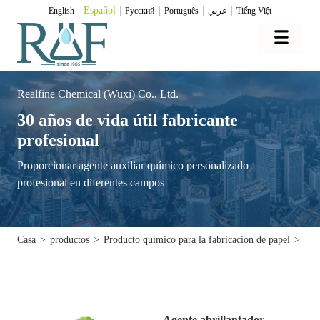
Español
English
Pусский
Português
عربي
Tiếng Việt
Realfine Chemical (Wuxi) Co., Ltd.
30 años de vida útil fabricante
profesional
Proporcionar agente auxiliar químico personalizado
profesional en diferentes campos
Casa
>
productos
>
Producto químico para la fabricación de papel
>
Age
Agente abrillantador