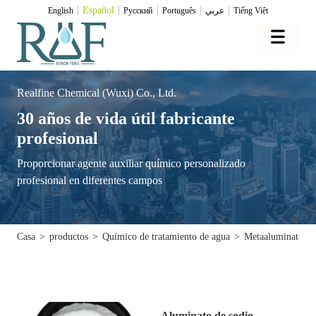
Español
English
Pусский
Português
عربي
Tiếng Việt
Realfine Chemical (Wuxi) Co., Ltd.
30 años de vida útil fabricante
profesional
Proporcionar agente auxiliar químico personalizado
profesional en diferentes campos
Casa
>
productos
>
Químico de tratamiento de agua
>
Metaaluminato de
Aluminato de sodio