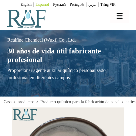
Español
English
Pусский
Português
عربي
Tiếng Việt
Realfine Chemical (Wuxi) Co., Ltd.
30 años de vida útil fabricante
profesional
Proporcionar agente auxiliar químico personalizado
profesional en diferentes campos
Casa
>
productos
>
Producto químico para la fabricación de papel
>
antie