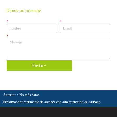
Danos un mensaje
*
*
*
Enviar +
Anterior：
No más datos
Próximo:
Antiespumante de alcohol con alto contenido de carbono