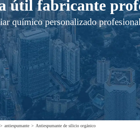
a útil fabricante prof
iar químico personalizado profesiona
>
antiespumante
>
Antiespumante de silicio orgánico