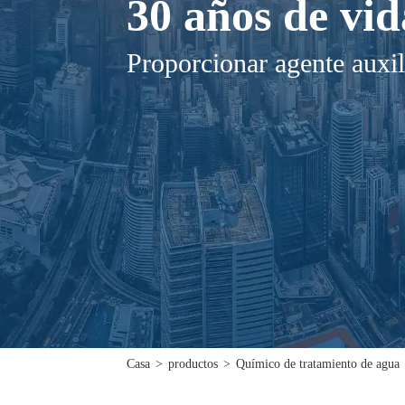
30 años de vid
Proporcionar agente auxil
Casa
>
productos
>
Químico de tratamiento de agua