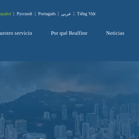
spañol
Pусский
Português
عربي
Tiếng Việt
uestro servicio
Por qué Realfine
Noticias