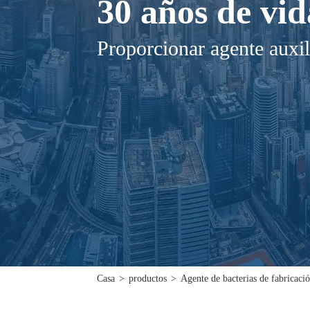
30 años de vid
Proporcionar agente auxil
Casa
>
productos
>
Agente de bacterias de fabricaci