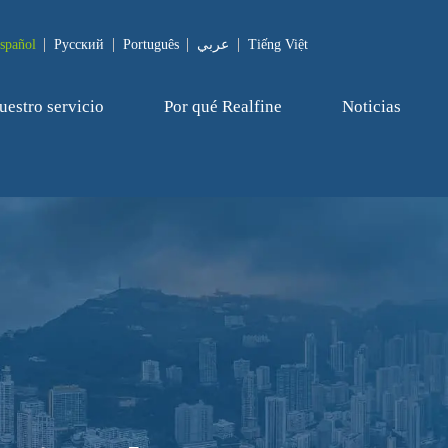
spañol
Pусский
Português
عربي
Tiếng Việt
uestro servicio
Por qué Realfine
Noticias