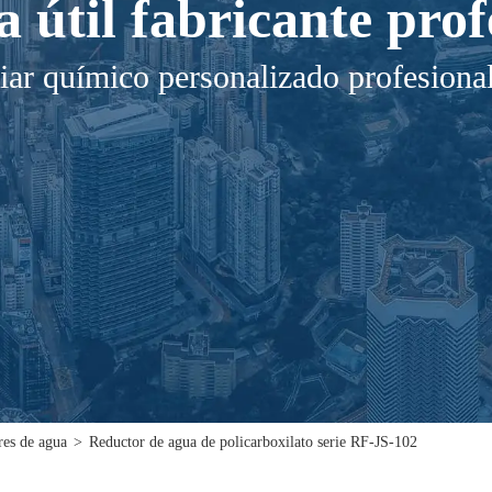
a útil fabricante prof
iar químico personalizado profesiona
res de agua
>
Reductor de agua de policarboxilato serie RF-JS-102