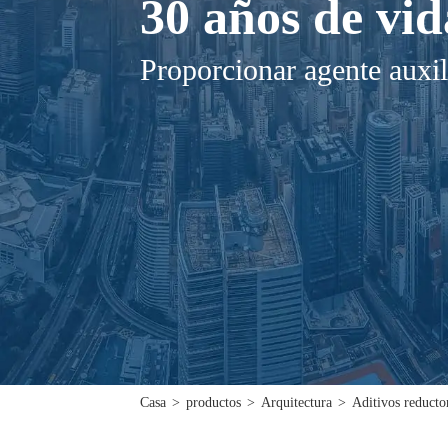
30 años de vid
Proporcionar agente auxil
Casa
>
productos
>
Arquitectura
>
Aditivos reducto