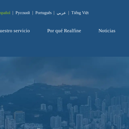
spañol
Pусский
Português
عربي
Tiếng Việt
uestro servicio
Por qué Realfine
Noticias