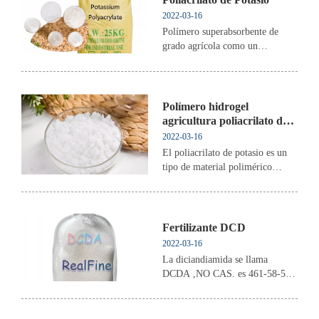
2022-03-16
Polímero superabsorbente de
grado agrícola como un
"depósito de mina": absorbe el
agua cuando llueve y libera el
agua cuando está seca.
Polímero hidrogel
agricultura poliacrilato de
potasio
2022-03-16
El poliacrilato de potasio es un
tipo de material polimérico
funcional con una fuerte
capacidad de absorción de agua.
Liberación repetida de agua,
absorción de agua, por lo que la
Fertilizante DCD
gente agrícola lo compara con el
2022-03-16
"micro depósito". Al mismo
La diciandiamida se llama
tiempo, ta...
DCDA ,NO CAS. es 461-58-5 ,
se puede utilizar para producir un
agente de decoloración de aguas
residuales, utilizado como