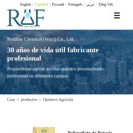
Español
English
Pусский
Português
عربي
Tiếng Việt
Realfine Chemical (Wuxi) Co., Ltd.
30 años de vida útil fabricante
profesional
Proporcionar agente auxiliar químico personalizado
profesional en diferentes campos
Casa
>
productos
>
Químico Agrícola
Poliacrilato de Potasio