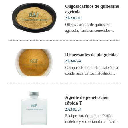
fertilizante,estabilizadores de
Oligosacáridos de quitosano
nitrato de celulosa,aceleradores
agrícola
de vulcanización de caucho ,etc.
2022-03-16
Oligosacáridos de quitosano
agrícola, también conocidos
como amino-oligosacáridos (se
pueden personalizar con
10%-30% de amino-
oligosacáridos acuosos).
Dispersantes de plaguicidas
2023-02-24
Composición química: sal sódica
condensada de formaldehído
Número CAS: 36290-04-7 SA:
2904990090 Apariencia: Sólido
en polvo de color marrón arroz
Humedad: 8%
Agente de penetración
difusibilidad:≥95% Valor de pH
rápida T
(solución acuosa al 1%): 7-9
2023-02-24
Ionicidad: Anión Soluble en
Está preparado por anhídrido
cua...
maleico y sec-octanol catalizado
por catalizador de ácido p-