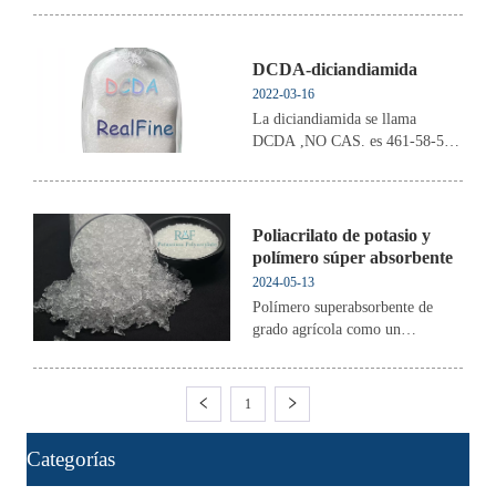
toluenosulfónico y sulfonado con
bisulfito de sodio. CAS: 577-11-
7, SA: 3402390000
DCDA-diciandiamida
2022-03-16
La diciandiamida se llama
DCDA ,NO CAS. es 461-58-5 ,
se puede utilizar para producir un
agente de decoloración de aguas
residuales, utilizado como
fertilizante,estabilizadores de
Poliacrilato de potasio y
nitrato de celulosa,aceleradores
polímero súper absorbente
de vulcanización de caucho ,etc.
2024-05-13
Polímero superabsorbente de
grado agrícola como un
"depósito de mina": absorbe el
agua cuando llueve y libera el
agua cuando está seca.
1
ㅤCategorías