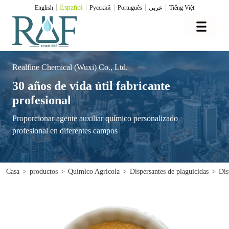
Español
English
Pусский
Português
عربي
Tiếng Việt
Realfine Chemical (Wuxi) Co., Ltd.
30 años de vida útil fabricante
profesional
Proporcionar agente auxiliar químico personalizado
profesional en diferentes campos
Casa
>
productos
>
Químico Agrícola
>
Dispersantes de plaguicidas
>
Dis